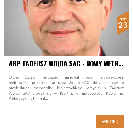
MAR
23
ABP TADEUSZ WOJDA SAC - NOWY METROPOLITA GDAŃSKI
Ojciec Święty Franciszek mianował nowym arcybiskupem
metropolitą gdańskim Tadeusza Wojdę SAC, dotychczasowego
arcybiskupa metropolitę białostockiego. Arcybiskup Tadeusz
Wojda SAC urodził się w 1957 r. w miejscowości Kowali na
Kielecczyźnie. Po mat…
WIĘCEJ