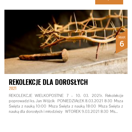
MAR
6
REKOLEKCJE DLA DOROSŁYCH
2021
REKOLEKCJE WIELKOPOSTNE 7 – 10. 03. 2021r. Rekolekcje
poprowadzi ks. Jan Wójcik PONIEDZIAŁEK 8.03.2021 8:30 Msza
Święta z nauką 10:00 Msza Święta z nauką 18:00 Msza Święta z
nauką dla dorosłych i młodzieży WTOREK 9.03.2021 8:30 Ms…