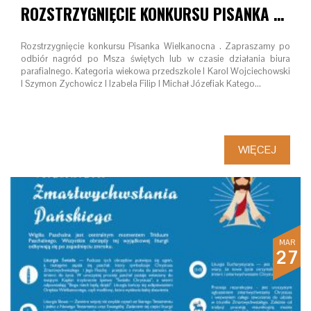
ROZSTRZYGNIĘCIE KONKURSU PISANKA WIELKANOCNA
Rozstrzygnięcie konkursu Pisanka Wielkanocna . Zapraszamy po
odbiór nagród po Msza świętych lub w czasie działania biura
parafialnego. Kategoria wiekowa przedszkole I Karol Wojciechowski
I Szymon Zychowicz I Izabela Filip I Michał Józefiak Katego…
WIĘCEJ
MAR
27