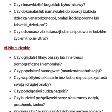
Czy nienawidziłeś kogoś lub byłeś mściwy?
Czy dokonałaś lub namawiałeś do aborcji (zabicia
dziecka nienarodzonego), brałaś środki poronne lub
tabletki „dzień-po”?
Czy odrzucasz zło eutanazji lub manipulowanie ludzkim
życiem (np. in-vitro)?
VI. Nie cudzołóż
Czy oglądałeś filmy, obrazy lub inne treści
pornograficzne i niemoralne?
Czy popełniałeś samogwałt (onanizm/masturbacja)?
Czy współżyłeś seksualnie bez ślubu, depcząc czystość
swoją i drugiej osoby?
Czy podglądałeś cudzą nagość?
Czy budziłeś pożądliwość przez nieskromny dotyk,
pocałunek, taniec?
Pragniesz być w przyszłości dobrym mężem i ojcem /