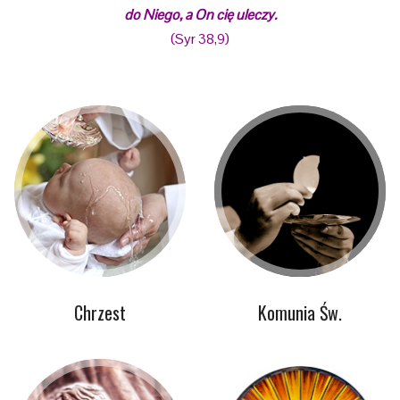
do Niego, a On ci
ę
uleczy.
(Syr 38,9)
Chrzest
Komunia Św.