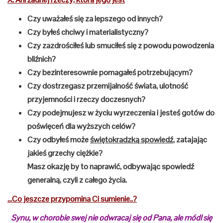
Czy uważałeś się za lepszego od innych?
Czy byłeś chciwy i materialistyczny?
Czy zazdrościłeś lub smuciłeś się z powodu powodzenia
bliźnich?
Czy bezinteresownie pomagałeś potrzebującym?
Czy dostrzegasz przemijalność świata, ulotność
przyjemności i rzeczy doczesnych?
Czy podejmujesz w życiu wyrzeczenia i jesteś gotów do
poświęceń dla wyższych celów?
Czy odbyłeś może
świętokradzką spowiedź
, zatajając
jakieś grzechy ciężkie?
Masz okazję by to naprawić, odbywając
spowiedź
generalną
, czyli z całego życia.
…Co jeszcze przypomina Ci sumienie..?
Synu, w chorobie swej nie odwracaj si
ę
od Pana, ale módl si
ę