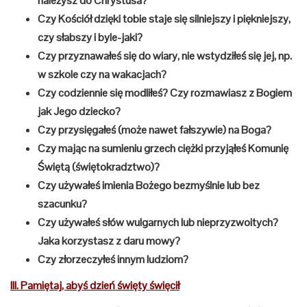
należysz do Chrystusa?
Czy Kościół dzięki tobie staje się silniejszy i piękniejszy,
czy słabszy i byle-jaki?
Czy przyznawałeś się do wiary, nie wstydziłeś się jej, np.
w szkole czy na wakacjach?
Czy codziennie się modliłeś? Czy rozmawiasz z Bogiem
jak Jego dziecko?
Czy przysięgałeś (może nawet fałszywie) na Boga?
Czy mając na sumieniu grzech ciężki przyjąłeś Komunię
Świętą (świętokradztwo)?
Czy używałeś imienia Bożego bezmyślnie lub bez
szacunku?
Czy używałeś słów wulgarnych lub nieprzyzwoitych?
Jaka korzystasz z daru mowy?
Czy złorzeczyłeś innym ludziom?
III. Pamiętaj, abyś dzień święty święcił