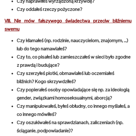
Czy naprawiłeś wyrządzoną krzywdę?
Czy oddałeś rzeczy pożyczone?
VIII. Nie mów fałszywego świadectwa przeciw bliźniemu
swemu
Czy kłamałeś (np. rodzinie, nauczycielom, znajomym, …)
lub do tego namawiałeś?
Czy to, co pisałeś lub zamieszczałeś w sieci było zgodne
z prawdą i budujące?
Czy szerzyłeś plotki, obmawiałeś lub oczerniałeś
bliźnich? Kogo skrzywdziłeś?
Czy popierałeś osoby opowiadające się np. za ideologią
gender, związkami homoseksualnymi, aborcją?
Czy manipulowałeś, byłeś obłudny, co innego myślałeś, a
co innego mówiłeś?
Czy oszukiwałeś na sprawdzianach, zaliczeniach (np.
ściąganie, podpowiadanie)?