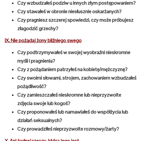
Czy wzbudzałeś podziw u innych złym postępowaniem?
Czy stawałeś w obronie niesłusznie oskarżanych?
Czy pragniesz szczerej spowiedzi, czy może próbujesz
złagodzić grzechy?
IX. Nie pożądaj żony bliźniego swego
Czy podtrzymywałeś w swojej wyobraźni nieskromne
myśli i pragnienia?
Czy z pożądaniem patrzyłeś na kobietę/mężczyznę?
Czy swoimi słowami, strojem, zachowaniem wzbudzałeś
pożądliwość?
Czy zamieszczałeś nieskromne lub nieprzyzwoite
zdjęcia swoje lub kogoś?
Czy proponowałeś lub namawiałeś do współżycia lub
działań seksualnych?
Czy prowadziłeś nieprzyzwoite rozmowy/żarty?
X. Ani żadnej rzeczy, która jego jest