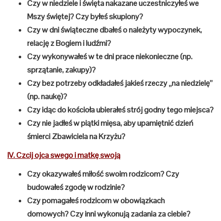
Czy w niedziele i święta nakazane uczestniczyłeś we
Mszy świętej? Czy byłeś skupiony?
Czy w dni świąteczne dbałeś o należyty wypoczynek,
relację z Bogiem i ludźmi?
Czy wykonywałeś w te dni prace niekonieczne (np.
sprzątanie, zakupy)?
Czy bez potrzeby odkładałeś jakieś rzeczy „na niedzielę”
(np. naukę)?
Czy idąc do kościoła ubierałeś strój godny tego miejsca?
Czy nie jadłeś w piątki mięsa, aby upamiętnić dzień
śmierci Zbawiciela na Krzyżu?
IV. Czcij ojca swego i matkę swoją
Czy okazywałeś miłość swoim rodzicom? Czy
budowałeś zgodę w rodzinie?
Czy pomagałeś rodzicom w obowiązkach
domowych? Czy inni wykonują zadania za ciebie?