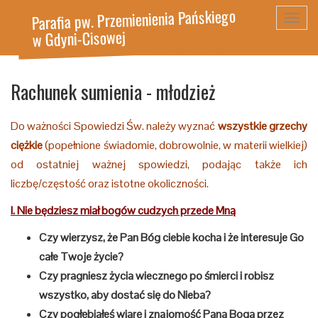
Parafia pw. Przemienienia Pańskiego
Toggl
w Gdyni-Cisowej
navig
Rachunek sumienia - młodzież
Do
ważności Spowiedzi Św.
należy wyznać
wszystkie grzechy
ciężkie
(popełnione świadomie, dobrowolnie, w materii wielkiej)
od ostatniej ważnej spowiedzi, podając także ich
liczbę/częstość oraz istotne okoliczności.
I. Nie będziesz miał bogów cudzych przede Mną
Czy wierzysz, że Pan Bóg ciebie kocha i że interesuje Go
całe Twoje życie?
Czy pragniesz życia wiecznego po śmierci i robisz
wszystko, aby dostać się do Nieba?
Czy pogłębiałeś wiarę i znajomość Pana Boga przez