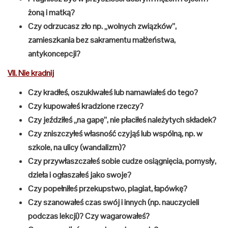
żoną i matką?
Czy odrzucasz zło np. „wolnych związków”,
zamieszkania bez sakramentu małżeństwa,
antykoncepcji?
VII. Nie kradnij
Czy kradłeś, oszukiwałeś lub namawiałeś do tego?
Czy kupowałeś kradzione rzeczy?
Czy jeździłeś „na gapę”, nie płaciłeś należytych składek?
Czy zniszczyłeś własność czyjąś lub wspólną, np. w
szkole, na ulicy (wandalizm)?
Czy przywłaszczałeś sobie cudze osiągnięcia, pomysły,
dzieła i ogłaszałeś jako swoje?
Czy popełniłeś przekupstwo, plagiat, łapówkę?
Czy szanowałeś czas swój i innych (np. nauczycieli
podczas lekcji)? Czy wagarowałeś?