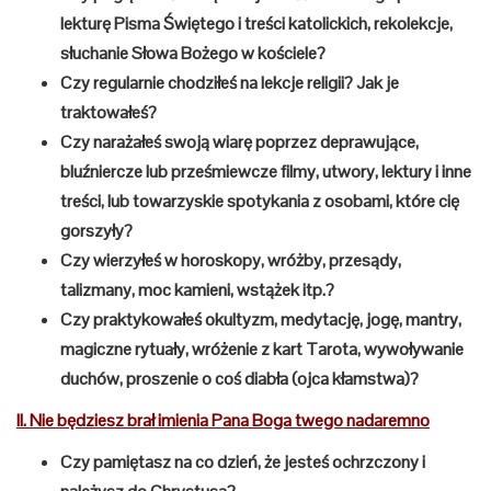
lekturę Pisma Świętego i treści katolickich, rekolekcje,
słuchanie Słowa Bożego w kościele?
Czy regularnie chodziłeś na lekcje religii? Jak je
traktowałeś?
Czy narażałeś swoją wiarę poprzez deprawujące,
bluźniercze lub prześmiewcze filmy, utwory, lektury i inne
treści, lub towarzyskie spotykania z osobami, które cię
gorszyły?
Czy wierzyłeś w horoskopy, wróżby, przesądy,
talizmany, moc kamieni, wstążek itp.?
Czy praktykowałeś okultyzm, medytację, jogę, mantry,
magiczne rytuały, wróżenie z kart Tarota, wywoływanie
duchów, proszenie o coś diabła (ojca kłamstwa)?
II. Nie będziesz brał imienia Pana Boga twego nadaremno
Czy pamiętasz na co dzień, że jesteś ochrzczony i