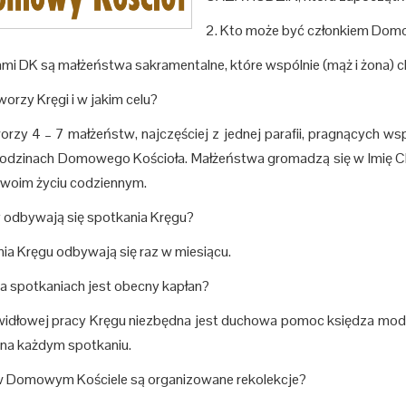
2. Kto może być członkiem Dom
mi DK są małżeństwa sakramentalne, które wspólnie (mąż i żona) ch
worzy Kręgi i w jakim celu?
orzy 4 – 7 małżeństw, najczęściej z jednej parafii, pragnących
odzinach Domowego Kościoła. Małżeństwa gromadzą się w Imię Ch
woim życiu codziennym.
y odbywają się spotkania Kręgu?
ia Kręgu odbywają się raz w miesiącu.
na spotkaniach jest obecny kapłan?
widłowej pracy Kręgu niezbędna jest duchowa pomoc księdza mode
na każdym spotkaniu.
w Domowym Kościele są organizowane rekolekcje?