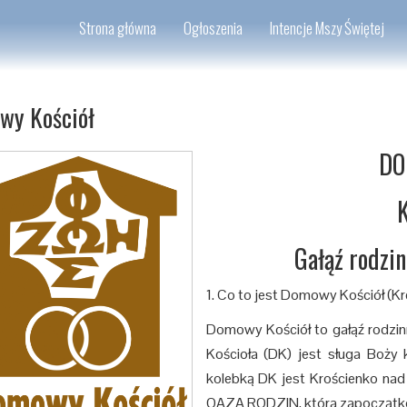
Strona główna
Ogłoszenia
Intencje Mszy Świętej
wy Kościół
DO
Gałąź rodzi
1. Co to jest Domowy Kościół (Kr
Domowy Kościół to gałąź rodzin
Kościoła (DK) jest sługa Boży 
kolebką DK jest Krościenko nad
OAZA RODZIN, która zapoczątko