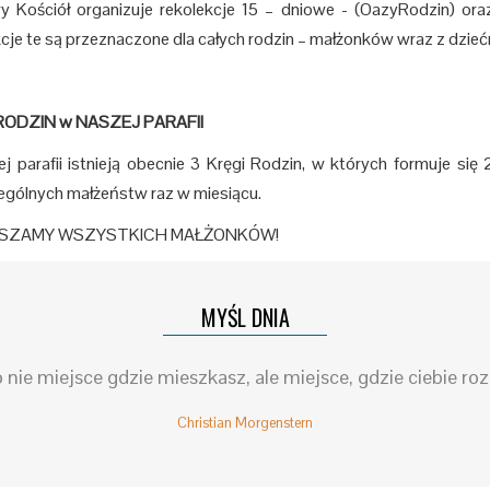
Kościół organizuje rekolekcje 15 – dniowe - (OazyRodzin) oraz
cje te są przeznaczone dla całych rodzin – małżonków wraz z dzieć
RODZIN w NASZEJ PARAFII
j parafii istnieją obecnie 3 Kręgi Rodzin, w których formuje s
gólnych małżeństw raz w miesiącu.
SZAMY WSZYSTKICH MAŁŻONKÓW!
MYŚL DNIA
nie miejsce gdzie mieszkasz, ale miejsce, gdzie ciebie ro
Christian Morgenstern