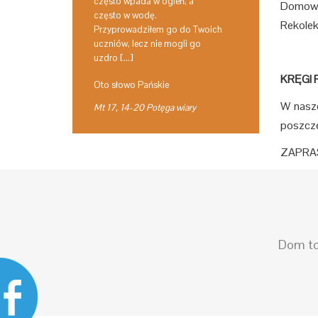
często wpada w ogień, a
Domowy 
często w wodę.
Rekolek
Przyprowadziłem go do Twoich
uczniów, lecz nie mogli go
uzdro […]
KRĘGI 
Oto słowo Pańskie
W nasze
Mt 17, 14-20 Potęga wiary
poszcze
ZAPRA
Dom to 