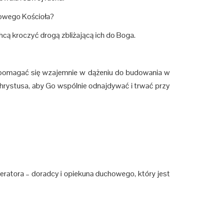
owego Kościoła?
cą kroczyć drogą zbliżającą ich do Boga.
 wspomagać się wzajemnie w dążeniu do budowania w
rystusa, aby Go wspólnie odnajdywać i trwać przy
ratora – doradcy i opiekuna duchowego, który jest