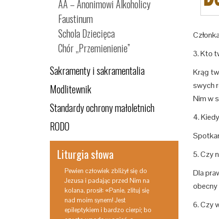
AA – Anonimowi Alkoholicy
Faustinum
Schola Dziecięca
Członka
Chór „Przemienienie”
3. Kto t
Sakramenty i sakramentalia
Krąg tw
swych r
Modlitewnik
Nim w s
Standardy ochrony małoletnich
4. Kied
RODO
Spotkan
Liturgia słowa
5. Czy 
Pewien człowiek zbliżył się do
Dla pra
Jezusa i padając przed Nim na
obecny 
kolana, prosił: «Panie, zlituj się
nad moim synem! Jest
6. Czy 
epileptykiem i bardzo cierpi; bo