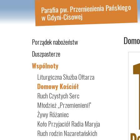
Parafia pw. Przemienienia Pańskiego
w Gdyni-Cisowej
Domo
Porządek nabożeństw
Duszpasterze
Wspólnoty
Liturgiczna Służba Ołtarza
Domowy Kościół
Ruch Czystych Serc
Młodzież „Przemienieni!”
Żywy Różaniec
Koło Przyjaciół Radia Maryja
Ruch rodzin Nazaretańskich