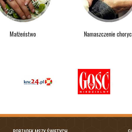
Małżeństwo
Namaszczenie choryc
PORZĄDEK MSZY ŚWIĘTYCH
G