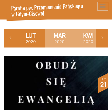
Parafia pw. Przemienienia Pańskiego
Toggl
w Gdyni-Cisowej
navig
LUT
MAR
KWI
2020
2020
2020
LUT
21