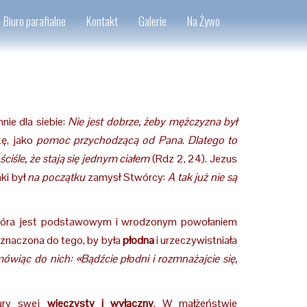
Biuro parafialne
Kontakt
Galerie
Na Żywo
nie dla siebie:
Nie jest dobrze, żeby mężczyzna był
tę, jako
pomoc przychodzącą od Pana
.
Dlatego to
ciśle, że stają się jednym ciałem
(Rdz 2, 24). Jezus
ki był
na początku
zamysł Stwórcy:
A tak już nie są
, która jest podstawowym i wrodzonym powołaniem
rzeznaczona do tego, by była
płodna
i urzeczywistniała
ówiąc do nich: «Bądźcie płodni i rozmnażajcie się,
tury swej
wieczysty i wyłączny
. W małżeństwie