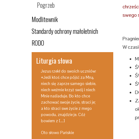
Pogrzeb
chrześc
swego s
Modlitewnik
Standardy ochrony małoletnich
Pragnie
RODO
W czasi
Liturgia słowa
M
Ś
Jezus rzekł do swoich uczniów:
Ś
«Jeśli ktoś chce pójść za Mną,
Ś
niech się zaprze samego siebie,
niech weźmie krzyż swój i niech
D
Mnie naśladuje. Bo kto chce
Z
zachować swoje życie, straci je;
a kto straci swe życie z mego
o
powodu, znajdzie je. Cóż
p
bowiem z […]
Oto słowo Pańskie