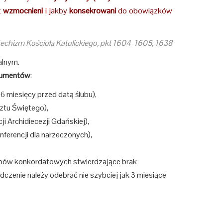
t
wzmocnieni
i jakby
konsekrowani
do obowiązków
echizm Kościoła Katolickiego, pkt 1604-1605, 1638
alnym.
umentów
:
iesięcy przed datą ślubu),
tu Świętego),
rchidiecezji Gdańskiej),
ncji dla narzeczonych),
 konkordatowych stwierdzające brak
czenie należy odebrać nie szybciej jak 3 miesiące