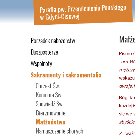
Parafia pw. Przemienienia Pańskiego
w Gdyni-Cisowej
Małż
Porządek nabożeństw
Duszpasterze
Pismo ś
sam
. B
Wspólnoty
mężczyz
Sakramenty i sakramentalia
wskazuj
Chrzest Św.
dwoje, l
Komunia Św.
Bóg, kt
Spowiedź Św.
każdej i
Bierzmowanie
się we 
Małżeństwo
abyście 
Namaszczenie chorych
Z ważn