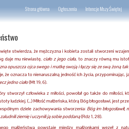
Strona główna
Ogłoszenia
Intencje Mszy Świętej
eństwo
więte stwierdza, że mężczyzna i kobieta zostali stworzeni wzajem
óg daje mu niewiastę,
ciało z jego ciała
, to znaczy równą mu isto
na opuszcza ojca swego i matkę swoją i łączy się ze swą żoną tak ś
e, że oznacza to nienaruszalną jedność ich życia, przypominając, ja
ecz jedno ciało
(Mt 19, 6).
óry stworzył człowieka z miłości, powołał go także do miłości
stoty ludzkiej. (...) Miłość małżeńska, którą Bóg błogosławi, jest p
wspólnym dziele zachowywania stworzenia:
Bóg im błogosławił, m
zaludnili ziemię i uczynili ją sobie poddaną
(Rdz 1, 28).
ego małżeństwa powstaje między małżonkami węzeł z na