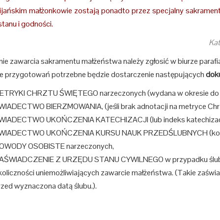
ijańskim małżonkowie zostają ponadto przez specjalny sakramen
tanu i godności.
Kat
nie zawarcia sakramentu małżeństwa należy zgłosić w biurze parafi
e przygotowań potrzebne będzie dostarczenie następujących
dok
ETRYKI CHRZTU ŚWIĘTEGO narzeczonych (wydana w okresie do 6 m
WIADECTWO BIERZMOWANIA, (jeśli brak adnotacji na metryce Chrz
WIADECTWO UKOŃCZENIA KATECHIZACJI (lub indeks katechizacji A
WIADECTWO UKOŃCZENIA KURSU NAUK PRZEDŚLUBNYCH (konfere
OWODY OSOBISTE narzeczonych,
AŚWIADCZENIE Z URZĘDU STANU CYWILNEGO w przypadku ślubów
koliczności uniemożliwiających zawarcie małżeństwa. (Takie zaświad
rzed wyznaczona datą ślubu.).