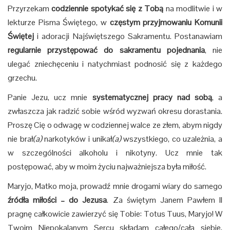
Przyrzekam
codziennie spotykać się z Tobą
na modlitwie i w
lekturze Pisma Świętego, w
częstym przyjmowaniu Komunii
Świętej
i adoracji Najświętszego Sakramentu. Postanawiam
regularnie przystępować do sakramentu pojednania
, nie
ulegać zniechęceniu i natychmiast podnosić się z każdego
grzechu.
Panie Jezu, ucz mnie
systematycznej pracy nad sobą
, a
zwłaszcza jak radzić sobie wśród wyzwań okresu dorastania.
Proszę Cię o odwagę w codziennej walce ze złem, abym nigdy
nie brał
(a)
narkotyków i unikał
(a)
wszystkiego, co uzależnia, a
w szczególności alkoholu i nikotyny. Ucz mnie tak
postępować, aby w moim życiu najważniejsza była miłość.
Maryjo, Matko moja, prowadź mnie drogami wiary do samego
źródła miłości – do Jezusa
. Za świętym Janem Pawłem II
pragnę całkowicie zawierzyć się Tobie: Totus Tuus, Maryjo! W
Twoim Niepokalanym Sercu składam całego/całą siebie,