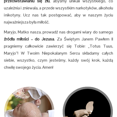
przeciwstawianiu się złu
, abyśmy unikali wszystkiego, co
uzależnia i zniewala, a przede wszystkim narkotyków, alkoholu
i nikotyny. Ucz nas tak postępować, aby w naszym życiu
najważniejsza była miłość.
Maryjo, Matko nasza, prowadź nas drogami wiary do samego
źródła miłości – do Jezusa
. Za Świętym Janem Pawłem II
pragniemy całkowicie zawierzyć się Tobie: „Totus Tuus,
Maryjo”! W Twoim Niepokalanym Sercu składamy całych
siebie, wszystko, czym jesteśmy, każdy swój krok, każdą
chwilę swojego życia. Amen!