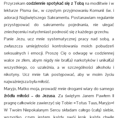
Przyrzekam
codziennie spotykać się z Tobą
na modlitwie i w
lekturze Pisma św., w częstym przyjmowaniu Komunii św. i
adoracji Najświętszego Sakramentu. Postanawiam regularnie
przystępować do sakramentu pojednania, nie ulegać
zniechęceniu i natychmiast podnosić się z każdego grzechu.
Panie Jezu, ucz mnie systematycznej pracy nad sobą, a
zwłaszcza umiejętności kontrolowania moich pobudzeń
seksualnych i emocji. Proszę Cię o odwagę w codziennej
walce ze złem, abym nigdy nie brał(a) narkotyków i unikał(a)
wszystkiego, co uzależnia, a w szczególności alkoholu i
nikotyny. Ucz mnie tak postępować, aby w moim życiu
najważniejsza była miłość.
Maryjo, Matko moja, prowadź mnie drogami wiary do samego
źródła miłości – do Jezusa
. Za świętym Janem Pawłem II
pragnę całkowicie zawierzyć się Tobie: «Totus Tuus, Maryjo»!
W Twoim Niepokalanym Sercu składam całego (całą) siebie,
wszystko, czym jestem, każdy swój krok, każdą chwilę