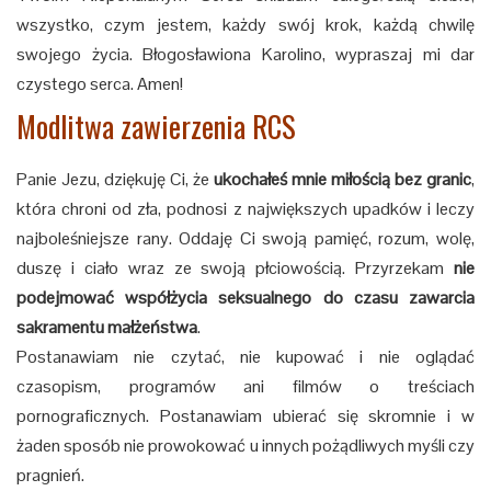
wszystko, czym jestem, każdy swój krok, każdą chwilę
swojego życia. Błogosławiona Karolino, wypraszaj mi dar
czystego serca. Amen!
Modlitwa zawierzenia RCS
Panie Jezu, dziękuję Ci, że
ukochałeś mnie miłością bez granic
,
która chroni od zła, podnosi z największych upadków i leczy
najboleśniejsze rany. Oddaję Ci swoją pamięć, rozum, wolę,
duszę i ciało wraz ze swoją płciowością. Przyrzekam
nie
podejmować współżycia seksualnego do czasu zawarcia
sakramentu małżeństwa
.
Postanawiam nie czytać, nie kupować i nie oglądać
czasopism, programów ani filmów o treściach
pornograficznych. Postanawiam ubierać się skromnie i w
żaden sposób nie prowokować u innych pożądliwych myśli czy
pragnień.