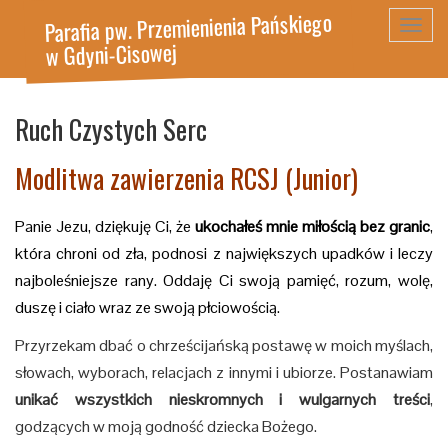
Parafia pw. Przemienienia Pańskiego
Toggl
w Gdyni-Cisowej
navig
Ruch Czystych Serc
Modlitwa zawierzenia RCSJ (Junior)
Panie Jezu, dziękuję Ci, że
ukochałeś mnie miłością bez granic
,
która chroni od zła, podnosi z największych upadków i leczy
najboleśniejsze rany. Oddaję Ci swoją pamięć, rozum, wolę,
duszę i ciało wraz ze swoją płciowością.
Przyrzekam dbać o chrześcijańską postawę w moich myślach,
słowach, wyborach, relacjach z innymi i ubiorze. Postanawiam
unikać wszystkich nieskromnych i wulgarnych treści
,
godzących w moją godność dziecka Bożego.