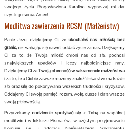
swojego życia. Błogosławiona Karolino, wypraszaj mi dar
czystego serca. Amen!
Modlitwa zawierzenia RCSM (Małżeństw)
Panie Jezu, dziękujemy Ci, że
ukochałeś nas miłością bez
granic
, nie wahając się nawet oddać życie za nas. Dziękujemy
Ci za to, że Twoja miłość chroni nas od zła, podnosi
z największych upadków i leczy najboleśniejsze rany.
Dziękujemy Ci za
Twoją obecność w sakramencie małżeństwa
i za to, że u Ciebie zawsze możemy znaleźć lekarstwo na każde
zło oraz siłę do pokonywania wszelkich trudności i kryzysów.
Oddajemy Ci swoją pamięć, rozum, wolę, dusze i ciała wraz ze
swoją płciowością.
Przyrzekamy
codziennie spotykać się z Tobą
na wspólnej
modlitwie i w lekturze Pisma św., w częstym przyjmowaniu
Komunii św. i adoracji Najświętszego Sakramentu.