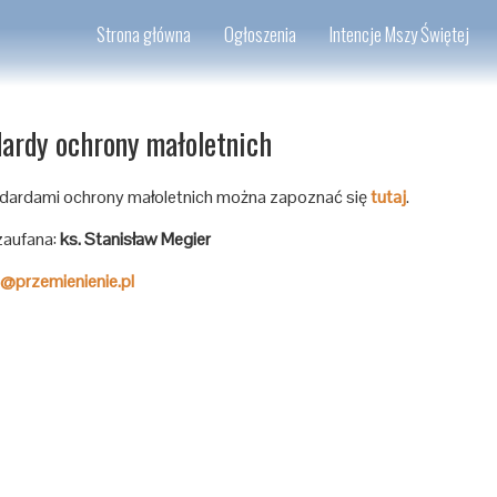
Strona główna
Ogłoszenia
Intencje Mszy Świętej
ardy ochrony małoletnich
dardami ochrony małoletnich można zapoznać się
tutaj
.
aufana:
ks. Stanisław Megier
@przemienienie.pl