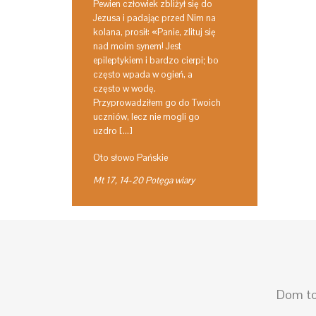
Pewien człowiek zbliżył się do
Jezusa i padając przed Nim na
kolana, prosił: «Panie, zlituj się
nad moim synem! Jest
epileptykiem i bardzo cierpi; bo
często wpada w ogień, a
często w wodę.
Przyprowadziłem go do Twoich
uczniów, lecz nie mogli go
uzdro […]
Oto słowo Pańskie
Mt 17, 14-20 Potęga wiary
Dom to 