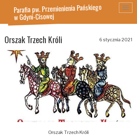
Parafia pw. Przemienienia Pańskiego
Toggl
w Gdyni-Cisowej
navig
Orszak Trzech Króli
6 stycznia 2021
Orszak Trzech Króli