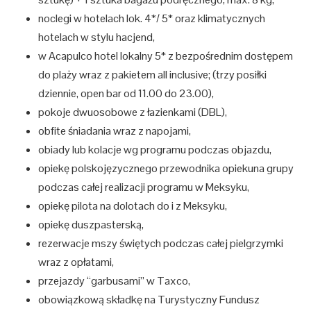
noclegi w hotelach lok. 4*/ 5* oraz klimatycznych
hotelach w stylu hacjend,
w Acapulco hotel lokalny 5* z bezpośrednim dostępem
do plaży wraz z pakietem all inclusive; (trzy posiłki
dziennie, open bar od 11.00 do 23.00),
pokoje dwuosobowe z łazienkami (DBL),
obfite śniadania wraz z napojami,
obiady lub kolacje wg programu podczas objazdu,
opiekę polskojęzycznego przewodnika opiekuna grupy
podczas całej realizacji programu w Meksyku,
opiekę pilota na dolotach do i z Meksyku,
opiekę duszpasterską,
rezerwacje mszy świętych podczas całej pielgrzymki
wraz z opłatami,
przejazdy “garbusami” w Taxco,
obowiązkową składkę na Turystyczny Fundusz