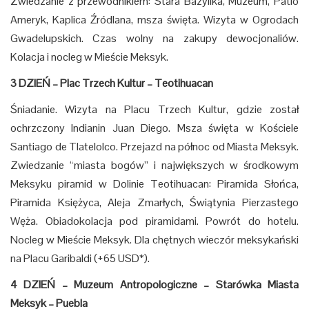
Zwiedzanie z przewodnikiem: Stara Bazylika, Muzeum, Patio
Ameryk, Kaplica Źródlana, msza święta. Wizyta w Ogrodach
Gwadelupskich. Czas wolny na zakupy dewocjonaliów.
Kolacja i nocleg w Mieście Meksyk.
3 DZIEŃ – Plac Trzech Kultur – Teotihuacan
Śniadanie. Wizyta na Placu Trzech Kultur, gdzie został
ochrzczony Indianin Juan Diego. Msza święta w Kościele
Santiago de Tlatelolco. Przejazd na północ od Miasta Meksyk.
Zwiedzanie “miasta bogów” i największych w środkowym
Meksyku piramid w Dolinie Teotihuacan: Piramida Słońca,
Piramida Księżyca, Aleja Zmarłych, Świątynia Pierzastego
Węża. Obiadokolacja pod piramidami. Powrót do hotelu.
Nocleg w Mieście Meksyk. Dla chętnych wieczór meksykański
na Placu Garibaldi (+65 USD*).
4 DZIEŃ – Muzeum Antropologiczne
–
Starówka Miasta
Meksyk
–
Puebla