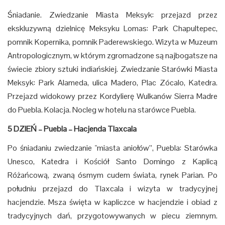
Śniadanie. Zwiedzanie Miasta Meksyk: przejazd przez
ekskluzywną dzielnicę Meksyku Lomas: Park Chapultepec,
pomnik Kopernika, pomnik Paderewskiego. Wizyta w Muzeum
Antropologicznym, w którym zgromadzone są najbogatsze na
świecie zbiory sztuki indiańskiej. Zwiedzanie Starówki Miasta
Meksyk: Park Alameda, ulica Madero, Plac Zócalo, Katedra.
Przejazd widokowy przez Kordylierę Wulkanów Sierra Madre
do Puebla. Kolacja. Nocleg w hotelu na starówce Puebla.
5 DZIEŃ – Puebla – Hacjenda Tlaxcala
Po śniadaniu zwiedzanie "miasta aniołów”, Puebla: Starówka
Unesco, Katedra i Kościół Santo Domingo z Kaplicą
Różańcową, zwaną ósmym cudem świata, rynek Parian. Po
południu przejazd do Tlaxcala i wizyta w tradycyjnej
hacjendzie. Msza święta w kapliczce w hacjendzie i obiad z
tradycyjnych dań, przygotowywanych w piecu ziemnym.