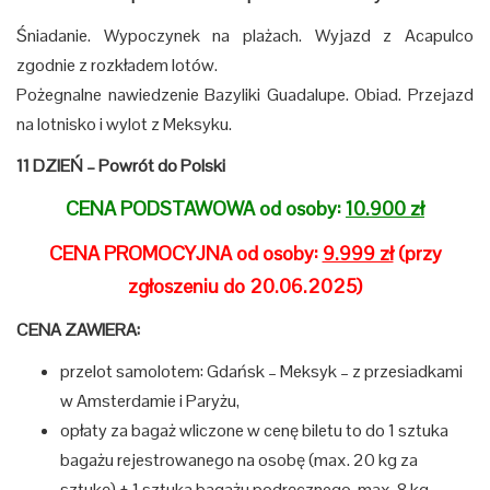
Śniadanie. Wypoczynek na plażach. Wyjazd z Acapulco
zgodnie z rozkładem lotów.
Pożegnalne nawiedzenie Bazyliki Guadalupe. Obiad. Przejazd
na lotnisko i wylot z Meksyku.
11 DZIEŃ – Powrót do Polski
CENA PODSTAWOWA od osoby:
10.900 zł
CENA PROMOCYJNA od osoby:
9.999 zł
(przy
zgłoszeniu do 20.06.2025)
CENA ZAWIERA:
przelot samolotem: Gdańsk – Meksyk – z przesiadkami
w Amsterdamie i Paryżu,
opłaty za bagaż wliczone w cenę biletu to do 1 sztuka
bagażu rejestrowanego na osobę (max. 20 kg za
sztukę) + 1 sztuka bagażu podręcznego, max. 8 kg,