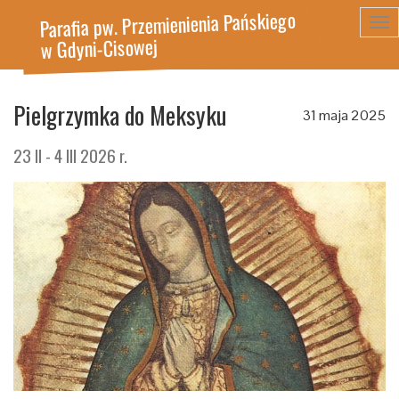
Parafia pw. Przemienienia Pańskiego
Tog
w Gdyni-Cisowej
nav
Pielgrzymka do Meksyku
31 maja 2025
23 II - 4 III 2026 r.